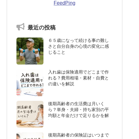
FeedPing
最近の投稿
６５歳になって続ける事の難し
さと自分自身の心境の変化に感
じること
入れ歯は保険適用でどこまで作
れる？費用相場・素材・自費と
の違いを解説
後期高齢者の生活費は月いく
ら？単身・夫婦・持ち家別の平
均額と年金だけで足りるかを解
説
後期高齢者の保険証はいつまで