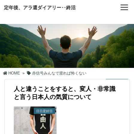
定年後、アラ還ダイアリー‥終活
HOME
»
赤信号みんなで渡れば怖くない
人と違うことをすると、変人・非常識
と言う日本人の気質について
日日是好日