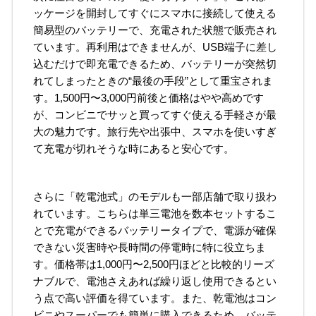
ッケージを開封してすぐにスマホに接続して使える
簡易型のバッテリーで、充電された状態で販売され
ています。再利用はできませんが、USB端子に差し
込むだけで即充電できるため、バッテリーが突然切
れてしまったときの“最後の手段”として重宝されま
す。1,500円〜3,000円前後と価格はやや高めです
が、コンビニでサッと買ってすぐ使える手軽さが最
大の魅力です。旅行先や出張中、スマホを使いすぎ
て充電が切れそうな時にあると安心です。
さらに「乾電池式」のモデルも一部店舗で取り扱わ
れています。こちらは単三電池を数本セットするこ
とで充電ができるバッテリータイプで、電源が確保
できない災害時や長時間の停電時に特に役立ちま
す。価格帯は1,000円〜2,500円ほどと比較的リーズ
ナブルで、電池さえあれば繰り返し使用できるとい
う点で高い評価を得ています。また、乾電池はコン
ビニやスーパーでも簡単に購入できるため、バッテ