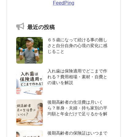
FeedPing
最近の投稿
６５歳になって続ける事の難し
さと自分自身の心境の変化に感
じること
入れ歯は保険適用でどこまで作
れる？費用相場・素材・自費と
の違いを解説
後期高齢者の生活費は月いく
ら？単身・夫婦・持ち家別の平
均額と年金だけで足りるかを解
説
後期高齢者の保険証はいつまで