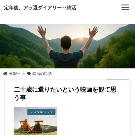
定年後、アラ還ダイアリー‥終活
HOME
»
幸福の科学
二十歳に還りたいという映画を観て思
う事
ノスタルジック